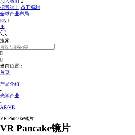
加入我们

招贤纳士
员工福利
全球产业布局
EN

JP
搜索


当前位置：
首页
-
产品介绍
-
光学产业
-
AR/VR
-
VR Pancake镜片
VR Pancake镜片