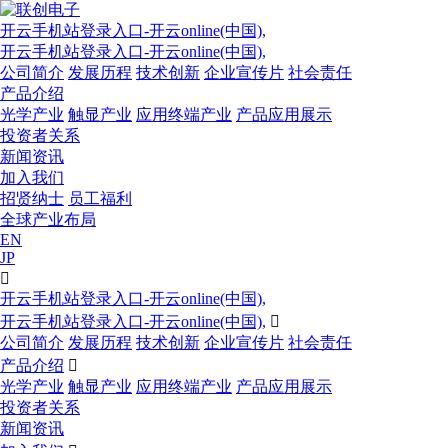
开云手机站登录入口-开云online(中国),
开云手机站登录入口-开云online(中国),
公司简介
发展历程
技术创新
企业宣传片
社会责任
产品介绍
光学产业
触显产业
应用终端产业
产品应用展示
投资者关系
新闻资讯
加入我们
招贤纳士
员工福利
全球产业布局
EN
JP

开云手机站登录入口-开云online(中国),
开云手机站登录入口-开云online(中国),

公司简介
发展历程
技术创新
企业宣传片
社会责任
产品介绍

光学产业
触显产业
应用终端产业
产品应用展示
投资者关系
新闻资讯