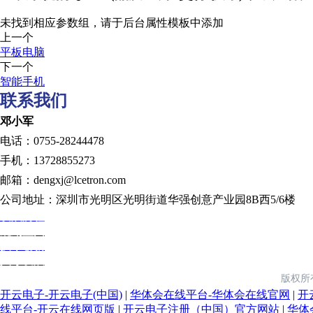
未找到相应参数组，请于后台属性模板中添加
上一个
平板电脑
下一个
智能手机
联系我们
邓小军
电话：0755-28244478
手机：13728855273
邮箱：dengxj@lcetron.com
公司地址：深圳市光明区光明街道华强创意产业园8B西5/6楼
发展历程
规划蓝图
技术创新
人才发展
版权所
开云电子-开云电子(中国)
|
华体会在线平台-华体会在线官网
|
开
线平台-开云在线网页版
|
开云电子注册（中国）官方网站
|
华体