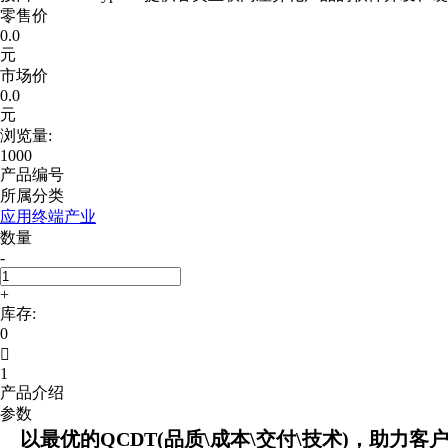
零售价
0.0
元
市场价
0.0
元
浏览量:
1000
产品编号
所属分类
应用终端产业
数量
-
+
库存:
0

1
产品介绍
参数
以最优的QCDT(品质\成本\交付\技术)，助力客