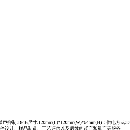
尺寸:120mm(L)*120mm(W)*64mm(H)；供电方式:DC48V/0.
开发、硬件设计、样品制造、工艺评估以及后续的试产和量产等服务